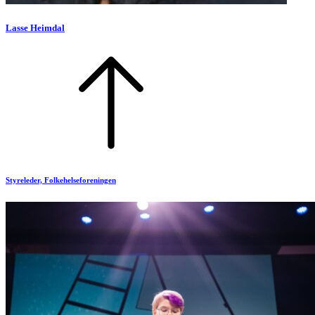
Lasse Heimdal
Styreleder, Folkehelseforeningen