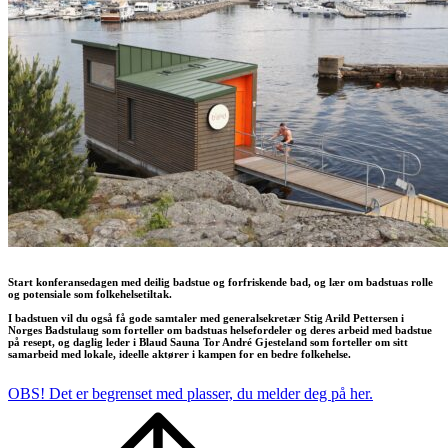
Start konferansedagen med deilig badstue og forfriskende bad, og lær om badstuas rolle
og potensiale som folkehelsetiltak.
I badstuen vil du også få gode samtaler med generalsekretær Stig Arild Pettersen i
Norges Badstulaug som forteller om badstuas helsefordeler og deres arbeid med badstue
på resept, og daglig leder i Blaud Sauna Tor André Gjesteland som forteller om sitt
samarbeid med lokale, ideelle aktører i kampen for en bedre folkehelse.
OBS! Det er begrenset med plasser, du melder deg på her.