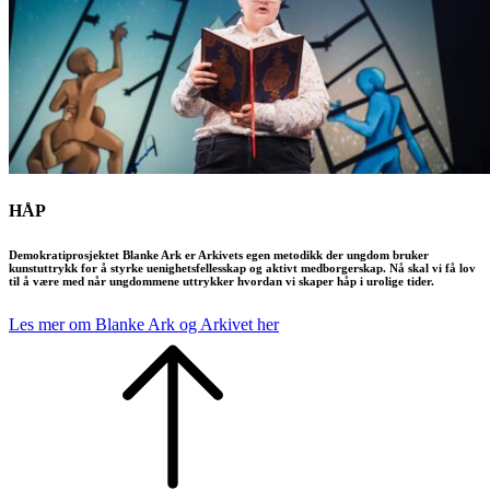
HÅP
Demokratiprosjektet Blanke Ark er Arkivets egen metodikk der ungdom bruker
kunstuttrykk for å styrke uenighetsfellesskap og aktivt medborgerskap. Nå skal vi få lov
til å være med når ungdommene uttrykker hvordan vi skaper håp i urolige tider.
Les mer om Blanke Ark og Arkivet her