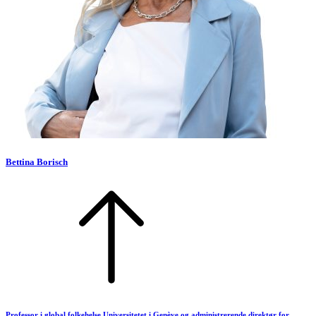
Bettina Borisch
Professor i global folkehelse Universitetet i Genève og administrerende direktør for