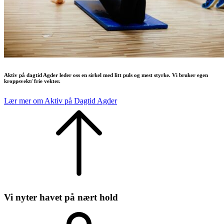
Aktiv på dagtid Agder leder oss en sirkel med litt puls og mest styrke. Vi bruker egen
kroppsvekt/ frie vekter.
Lær mer om Aktiv på Dagtid Agder
Vi nyter havet på nært hold