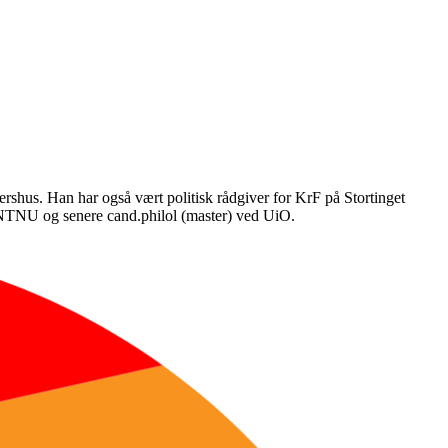
kershus. Han har også vært politisk rådgiver for KrF på Stortinget
d NTNU og senere cand.philol (master) ved UiO.